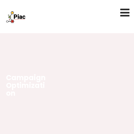
Campaign
Optimizati
on