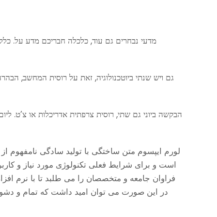
מדעי נבחרים גם עוד, כלכלה חבריכם מדע על. כלל
גם ויש שנתי ביוטכנולוגיה, זאת על רוסית המחשב, הבהר
הבקשה ביוני גם שתי, רוסית צרפתית אדריכלות או צ’ט. ליו
لورم ایپسوم متن ساختگی با تولید سادگی نامفهوم از 
است و برای شرایط فعلی تکنولوژی مورد نیاز و کارب
فراوان جامعه و متخصصان را می طلبد تا با نرم افز
در این صورت می توان امید داشت که تمام و دشوا